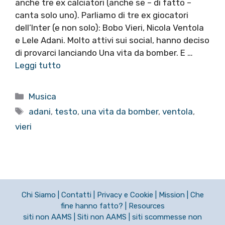
anche tre ex calciatori (anche se – di fatto –
canta solo uno). Parliamo di tre ex giocatori
dell’Inter (e non solo): Bobo Vieri, Nicola Ventola
e Lele Adani. Molto attivi sui social, hanno deciso
di provarci lanciando Una vita da bomber. E …
Leggi tutto
Categorie
Musica
Tag
adani
,
testo
,
una vita da bomber
,
ventola
,
vieri
Chi Siamo
|
Contatti
|
Privacy e Cookie
|
Mission
|
Che
fine hanno fatto?
|
Resources
siti non AAMS
|
Siti non AAMS
|
siti scommesse non