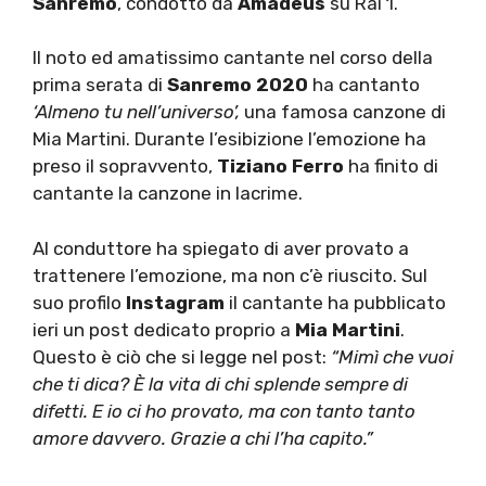
Sanremo
, condotto da
Amadeus
su Rai 1.
Il noto ed amatissimo cantante nel corso della
prima serata di
Sanremo 2020
ha cantanto
‘Almeno tu nell’universo’,
una famosa canzone di
Mia Martini. Durante l’esibizione l’emozione ha
preso il sopravvento,
Tiziano Ferro
ha finito di
cantante la canzone in lacrime.
Al conduttore ha spiegato di aver provato a
trattenere l’emozione, ma non c’è riuscito. Sul
suo profilo
Instagram
il cantante ha pubblicato
ieri un post dedicato proprio a
Mia Martini
.
Questo è ciò che si legge nel post:
“Mimì che vuoi
che ti dica? È la vita di chi splende sempre di
difetti. E io ci ho provato, ma con tanto tanto
amore davvero. Grazie a chi l’ha capito.”