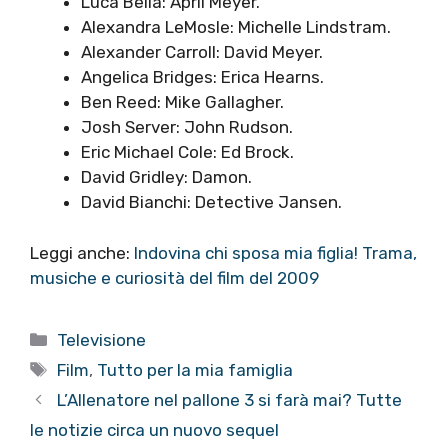
Luca Bella: April Meyer.
Alexandra LeMosle: Michelle Lindstram.
Alexander Carroll: David Meyer.
Angelica Bridges: Erica Hearns.
Ben Reed: Mike Gallagher.
Josh Server: John Rudson.
Eric Michael Cole: Ed Brock.
David Gridley: Damon.
David Bianchi: Detective Jansen.
Leggi anche:
Indovina chi sposa mia figlia! Trama,
musiche e curiosità del film del 2009
Categorie
Televisione
Tag
Film
,
Tutto per la mia famiglia
L’Allenatore nel pallone 3 si farà mai? Tutte
le notizie circa un nuovo sequel