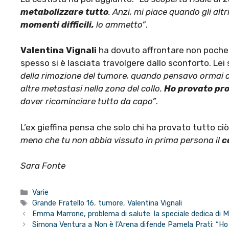
metabolizzare tutto
. Anzi, mi piace quando gli alt
momenti difficili
,
lo ammetto”
.
Valentina Vignali
ha dovuto affrontare non poche 
spesso si è lasciata travolgere dallo sconforto. Lei
della rimozione del tumore, quando pensavo ormai di 
altre metastasi nella zona del collo.
Ho provato pr
dover ricominciare tutto da capo”
.
L’ex gieffina pensa che solo chi ha provato tutto ciò
meno che tu non abbia vissuto in prima persona il
c
Sara Fonte
Categorie
Varie
Tag
Grande Fratello 16
,
tumore
,
Valentina Vignali
Emma Marrone, problema di salute: la speciale dedica di Ma
Simona Ventura a Non è l’Arena difende Pamela Prati: “Ho