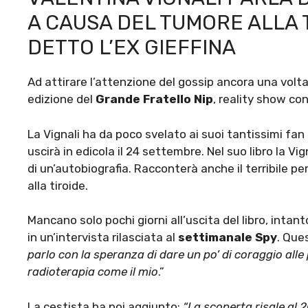
A CAUSA DEL TUMORE ALLA 
DETTO L’EX GIEFFINA
Ad attirare l’attenzione del gossip ancora una volt
edizione del
Grande Fratello Nip
, reality show co
La Vignali ha da poco svelato ai suoi tantissimi fan d
uscirà in edicola il 24 settembre. Nel suo libro la Vig
di un’autobiografia. Racconterà anche il terribile 
alla tiroide.
Mancano solo pochi giorni all’uscita del libro, intan
in un’intervista rilasciata al
settimanale Spy
. Que
parlo con la speranza di dare un po’ di coraggio all
radioterapia come il mio
.”
La cestista ha poi aggiunto:
“La scoperta risale al 