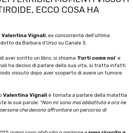
TIROIDE, ECCO COSA HA
a
Valentina Vignali
, ex concorrente dell’ultima
ndotto da Barbara d’Urso su Canale 5.
i aver scritto un libro, si chiama ‘
Forti come noi
‘ e
nali ha deciso di parlare della sua vita, si tratta infatti
periodo vissuto dopo aver scoperto di avere un tumore
to
Valentina Vignali
è tornata a parlare della malattia
ste le sue parole:
“Non mi sono mai abbattuta
e ora ne
e persone che devono affrontare un percorso di
2012: ormai sono abituata a parlarne e
sono riuscita a