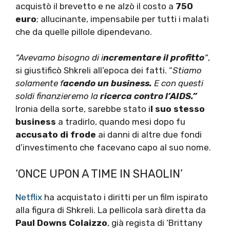
acquistò il brevetto e ne alzò il costo a
750
euro
; allucinante, impensabile per tutti i malati
che da quelle pillole dipendevano.
“Avevamo bisogno di i
ncrementare il profitto
“
,
si giustificò Shkreli all’epoca dei fatti. “
Stiamo
solamente f
acendo un business.
E con questi
soldi finanzieremo la
ricerca contro l’AIDS.”
Ironia della sorte, sarebbe stato i
l suo stesso
business
a tradirlo, quando mesi dopo fu
accusato di frode
ai danni di altre due fondi
d’investimento che facevano capo al suo nome.
‘ONCE UPON A TIME IN SHAOLIN’
Netflix
ha acquistato i diritti per un film ispirato
alla figura di Shkreli. La pellicola sarà diretta da
Paul Downs Colaizzo
, già regista di ‘Brittany