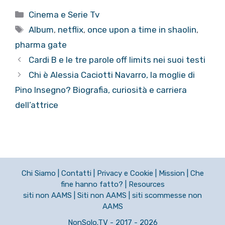
Categorie
Cinema e Serie Tv
Tag
Album
,
netflix
,
once upon a time in shaolin
,
pharma gate
Cardi B e le tre parole off limits nei suoi testi
Chi è Alessia Caciotti Navarro, la moglie di
Pino Insegno? Biografia, curiosità e carriera
dell’attrice
Chi Siamo
|
Contatti
|
Privacy e Cookie
|
Mission
|
Che
fine hanno fatto?
|
Resources
siti non AAMS
|
Siti non AAMS
|
siti scommesse non
AAMS
NonSolo.TV - 2017 - 2026