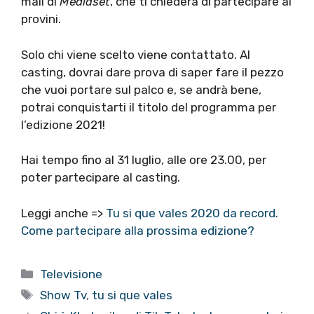
mail di
Mediaset
, che ti chiederà di partecipare ai
provini.
Solo chi viene scelto viene contattato. Al
casting, dovrai dare prova di saper fare il pezzo
che vuoi portare sul palco e, se andrà bene,
potrai conquistarti il titolo del programma per
l’edizione 2021!
Hai tempo fino al 31 luglio, alle ore 23.00, per
poter partecipare al casting.
Leggi anche =>
Tu si que vales 2020 da record.
Come partecipare alla prossima edizione?
Categorie
Televisione
Tag
Show Tv
,
tu si que vales