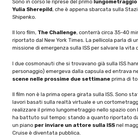
Sono in corso le riprese del primo
lungometraggio
Yulia Sherepild
, che è appena sbarcata sulla Staz
Shipenko.
Il loro film,
The Challenge
, conterrà circa 35-40 mi
riportato dal New York Times. La pellicola parla di u
missione di emergenza sulla ISS per salvare la vita 
I due cosmonauti che si trovavano già sulla ISS han
personaggio) emergeva dalla capsula ed entrava nel
scene nelle prossime due settimane
prima di tor
Il film non è la prima opera girata sulla ISS. Sono sta
lavori basati sulla realtà virtuale e un cortometra
realizzare il primo lungometraggio nello spazio con 
ha battuto sul tempo: stando a quanto riportato 
un piano
per inviare un attore sulla ISS
nel maggi
Cruise è diventata pubblica.