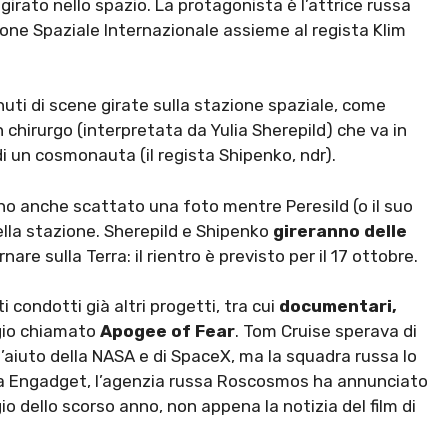
girato nello spazio. La protagonista è l’attrice russa
ione Spaziale Internazionale assieme al regista Klim
nuti di scene girate sulla stazione spaziale, come
n chirurgo (interpretata da Yulia Sherepild) che va in
di un cosmonauta (il regista Shipenko, ndr).
no anche scattato una foto mentre Peresild (o il suo
la stazione. Sherepild e Shipenko
gireranno delle
nare sulla Terra: il rientro è previsto per il 17 ottobre.
ti condotti già altri progetti, tra cui
documentari,
ggio chiamato
Apogee of Fear
. Tom Cruise sperava di
l’aiuto della NASA e di SpaceX, ma la squadra russa lo
da Engadget, l’agenzia russa Roscosmos ha annunciato
o dello scorso anno, non appena la notizia del film di