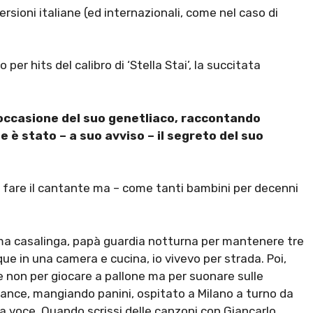
ersioni italiane (ed internazionali, come nel caso di
er hits del calibro di ‘Stella Stai’, la succitata
n occasione del suo genetliaco, raccontando
 è stato – a suo avviso – il segreto del suo
fare il cantante ma – come tanti bambini per decenni
mma casalinga, papà guardia notturna per mantenere tre
que in una camera e cucina, io vivevo per strada. Poi,
re non per giocare a pallone ma per suonare sulle
elance, mangiando panini, ospitato a Milano a turno da
ia voce. Quando scrissi delle canzoni con Giancarlo