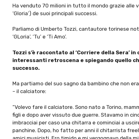
Ha venduto 70 milioni in tutto il mondo grazie alle v
‘Gloria’) de suoi principali successi.
Parliamo di Umberto Tozzi, cantautore torinese noto p
‘GLoria’, ‘Tu’ e ‘Ti Amo’.
Tozzi s’è raccontato al ‘Corriere della Sera’ i
interessanti retroscena e spiegando quello che
successo.
Ma partiamo del suo sagno da bambino che non era 
– il calciatore:
“Volevo fare il calciatore. Sono nato a Torino, ma
figli e dopo aver vissuto due guerre. Stavamo in cin
imbracciai per caso una chitarra e cominciai a usci
panchine. Dopo, ho fatto per anni il chitarrista fre
amici musicisti. Ero timido e mi vergognavo della m