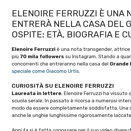
ELENOIRE FERRUZZI È UNA
ENTRERÀ NELLA CASA DEL 
OSPITE: ETÀ, BIOGRAFIA E C
Elenoire Ferruzzi
è una nota transgender, attrice
più
70 mila followers
su Instagram. Stando a quant
concorrenti che entreranno nella casa del
Grande F
speciale come Giacomo Urtis
.
CURIOSITÀ SU ELENOIRE FERRUZZI
Laureata in lettere
, Elenoire Ferruzzi ha vissut
scuola serale. In passato è ricorsa a numerosi interv
modo da essere completamente soddisfatta. Una de
anche le unghie lunghissime rigorosamente laccate 
Anni fa si è fatta conoscere per il suo video divenut