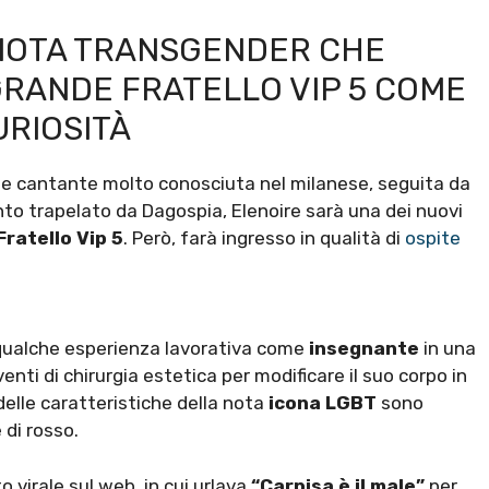
 NOTA TRANSGENDER CHE
GRANDE FRATELLO VIP 5 COME
URIOSITÀ
 e cantante molto conosciuta nel milanese, seguita da
o trapelato da Dagospia, Elenoire sarà una dei nuovi
ratello Vip 5
. Però, farà ingresso in qualità di
ospite
o qualche esperienza lavorativa come
insegnante
in una
enti di chirurgia estetica per modificare il suo corpo in
lle caratteristiche della nota
icona LGBT
sono
di rosso.
o virale sul web, in cui urlava
“Carpisa è il male”
per