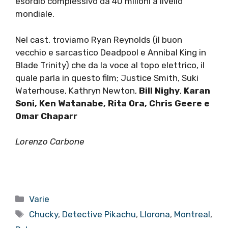
esordio complessivo da 40 milioni a livello
mondiale.
Nel cast, troviamo Ryan Reynolds (il buon
vecchio e sarcastico Deadpool e Annibal King in
Blade Trinity) che da la voce al topo elettrico, il
quale parla in questo film; Justice Smith, Suki
Waterhouse, Kathryn Newton,
Bill Nighy
,
Karan
Soni, Ken Watanabe, Rita Ora, Chris Geere e
Omar Chaparr
Lorenzo Carbone
Categorie
Varie
Tag
Chucky
,
Detective Pikachu
,
Llorona
,
Montreal
,