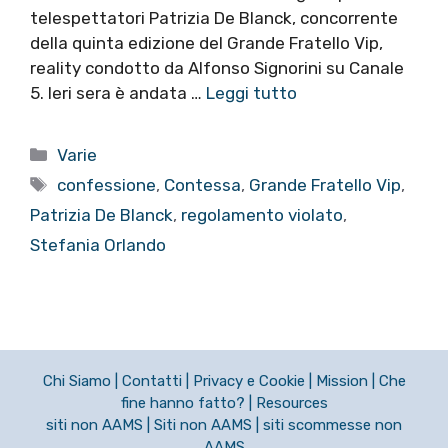
telespettatori Patrizia De Blanck, concorrente
della quinta edizione del Grande Fratello Vip,
reality condotto da Alfonso Signorini su Canale
5. Ieri sera è andata …
Leggi tutto
Categorie
Varie
Tag
confessione
,
Contessa
,
Grande Fratello Vip
,
Patrizia De Blanck
,
regolamento violato
,
Stefania Orlando
Chi Siamo
|
Contatti
|
Privacy e Cookie
|
Mission
|
Che
fine hanno fatto?
|
Resources
siti non AAMS
|
Siti non AAMS
|
siti scommesse non
AAMS