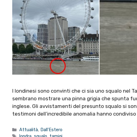
I londinesi sono convinti che ci sia uno squalo nel 
sembrano mostrare una pinna grigia che spunta fuor
inglese. Gli avvistamenti del presunto squalo si so
testimoni dell’incredibile anomalia hanno condiviso
Categorie
Attualità
,
Dall'Estero
Tag
londra
,
squalo
,
tamigi