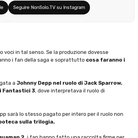
le
Seguire NonSolo.TV su Instagram
o voci in tal senso. Se
la produzione dovesse
anno i fan della saga e soprattutto
cosa faranno i
egata a
Johnny Depp nel ruolo di Jack Sparrow.
i Fantastici 3
, dove interpretava il ruolo di
 sarà lo stesso pagato per intero per il ruolo non
poteca sulla trilogia.
Aquaman 2
, i fan hanno fatto una raccolta firme per