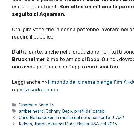
escluderla dal cast.
Ben oltre un milione le pers
seguito di Aquaman.
Ora, gira voce che la donna potrebbe lavorare nel pr
reagirà il pubblico.
D’altra parte, anche nella produzione non tutti sono 
Bruckheimer
è molto amico di Depp. Quindi, dovreb
non avere problemi con Depp o con i suoi fan.
Leggi anche =>
Il mondo del cinema piange Kim Ki-duk
regista sudcoreano
Categorie
Cinema e Serie Tv
Tag
amber heard
,
Johnny Depp
,
pirati dei caraibi
Chi è Elaina Coker, la moglie del noto cantante J-Ax?
Kidnap, trama e curiosità del thriller USA del 2015