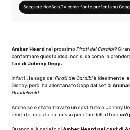
Scegliere NonSolo.TV come fonte preferita su Goog
Amber Heard
nel prossimo
Pirati dei Caraibi?
Giran
confermare questa idea, non si sa come la prender
fan di Johnny Depp.
Infatti, la saga dei
Pirati dei Caraibi
è idealmente l
Disney, però, ha allontanato Depp dal set di
Animal
Grindelwald
.
Anche se è stato trovato un sostituto e Johnny Depp
recitato, questo ha messo per i fan dell’attore
un’i
Quando si è parlato di
Amber Heard nel cast di 