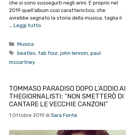
che si sono susseguiti negli anni. E proprio nel
2019 quell’album così caratteristico, che
avrebbe segnato la storia della musica, taglia il
…
Leggi tutto
Categorie
Musica
Tag
beatles
,
fab four
,
john lennon
,
paul
mccartney
TOMMASO PARADISO DOPO L’ADDIO AI
THEGIORNALISTI: “NON SMETTERÒ DI
CANTARE LE VECCHIE CANZONI”
1 Ottobre 2019
di
Sara Fonte