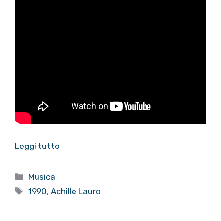
Leggi tutto
Categorie
Musica
Tag
1990
,
Achille Lauro