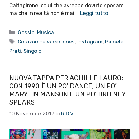
Caltagirone, colui che avrebbe dovuto sposare
ma che in realtà non è mai …
Leggi tutto
Categorie
Gossip
,
Musica
Tag
Corazòn de vacaciones
,
Instagram
,
Pamela
Prati
,
Singolo
NUOVA TAPPA PER ACHILLE LAURO:
CON 1990 È UN PO’ DANCE, UN PO’
MARYLIN MANSON E UN PO’ BRITNEY
SPEARS
10 Novembre 2019
di
R.D.V.