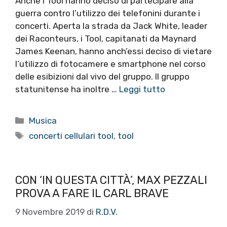
Anche i Tool hanno deciso di partecipare alla
guerra contro l’utilizzo dei telefonini durante i
concerti. Aperta la strada da Jack White, leader
dei Raconteurs, i Tool, capitanati da Maynard
James Keenan, hanno anch’essi deciso di vietare
l’utilizzo di fotocamere e smartphone nel corso
delle esibizioni dal vivo del gruppo. Il gruppo
statunitense ha inoltre …
Leggi tutto
Categorie
Musica
Tag
concerti cellulari tool
,
tool
CON ‘IN QUESTA CITTÀ’, MAX PEZZALI
PROVA A FARE IL CARL BRAVE
9 Novembre 2019
di
R.D.V.