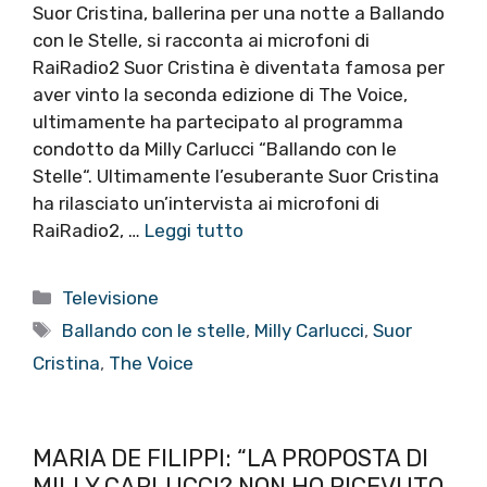
Suor Cristina, ballerina per una notte a Ballando
con le Stelle, si racconta ai microfoni di
RaiRadio2 Suor Cristina è diventata famosa per
aver vinto la seconda edizione di The Voice,
ultimamente ha partecipato al programma
condotto da Milly Carlucci “Ballando con le
Stelle“. Ultimamente l’esuberante Suor Cristina
ha rilasciato un’intervista ai microfoni di
RaiRadio2, …
Leggi tutto
Categorie
Televisione
Tag
Ballando con le stelle
,
Milly Carlucci
,
Suor
Cristina
,
The Voice
MARIA DE FILIPPI: “LA PROPOSTA DI
MILLY CARLUCCI? NON HO RICEVUTO