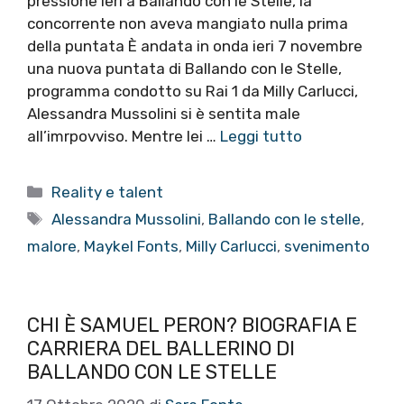
pressione ieri a Ballando con le Stelle, la
concorrente non aveva mangiato nulla prima
della puntata È andata in onda ieri 7 novembre
una nuova puntata di Ballando con le Stelle,
programma condotto su Rai 1 da Milly Carlucci,
Alessandra Mussolini si è sentita male
all’imrpovviso. Mentre lei …
Leggi tutto
Categorie
Reality e talent
Tag
Alessandra Mussolini
,
Ballando con le stelle
,
malore
,
Maykel Fonts
,
Milly Carlucci
,
svenimento
CHI È SAMUEL PERON? BIOGRAFIA E
CARRIERA DEL BALLERINO DI
BALLANDO CON LE STELLE